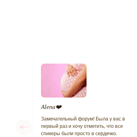
Tatiana❤️
 в
Было очень здорово, спасибо огромное
е
за организацию такого масштабного и
классного мероприятия! Особенно