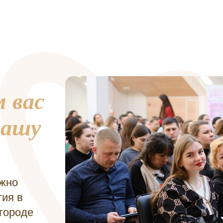
 вас
нашу
ожно
тия в
городе