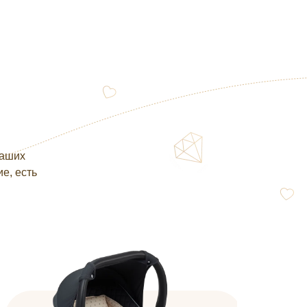
наших
е, есть