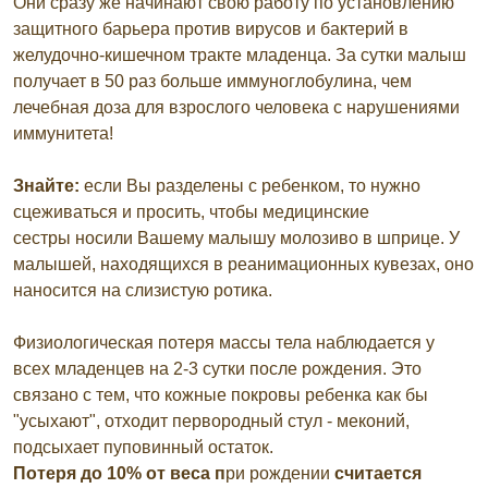
Они сразу же начинают свою работу по установлению
защитного барьера против вирусов и бактерий в
желудочно-кишечном тракте младенца. За сутки малыш
получает в 50 раз больше иммуноглобулина, чем
лечебная доза для взрослого человека с нарушениями
иммунитета!
Знайте:
если Вы разделены с ребенком, то нужно
сцеживаться и просить, чтобы медицинские
сестры носили Вашему малышу молозиво в шприце. У
малышей, находящихся в реанимационных кувезах, оно
наносится на слизистую ротика.
Физиологическая потеря массы тела наблюдается у
всех младенцев на 2-3 сутки после рождения. Это
связано с тем, что кожные покровы ребенка как бы
"усыхают", отходит первородный стул - меконий,
подсыхает пуповинный остаток.
Потеря до 10% от веса п
ри рождении
считается