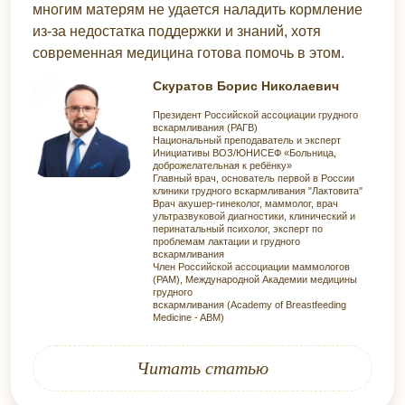
многим матерям не удается наладить кормление
из-за недостатка поддержки и знаний, хотя
современная медицина готова помочь в этом.
Скуратов Борис Николаевич
Президент Российской ассоциации грудного
вскармливания (РАГВ)
Национальный преподаватель и эксперт
Инициативы ВОЗ/ЮНИСЕФ «Больница,
доброжелательная к ребёнку»
Главный врач, основатель первой в России
клиники грудного вскармливания "Лактовита"
Врач акушер-гинеколог, маммолог, врач
ультразвуковой диагностики, клинический и
перинатальный психолог, эксперт по
проблемам лактации и грудного
вскармливания
Член Российской ассоциации маммологов
(РАМ), Международной Академии медицины
грудного
вскармливания (Academy of Breastfeeding
Medicine - ABM)
Читать статью