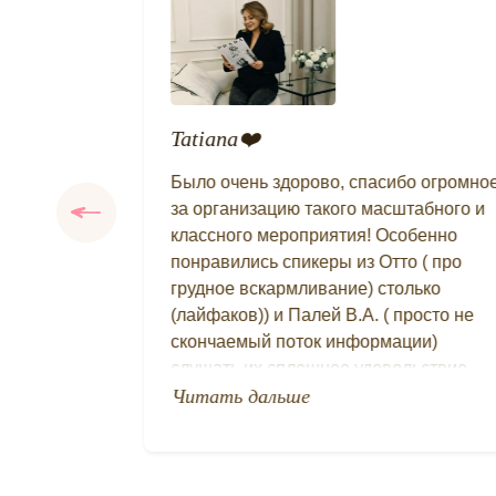
Tatiana❤️
 в
Было очень здорово, спасибо огромное
е
за организацию такого масштабного и
классного мероприятия! Особенно
понравились спикеры из Отто ( про
грудное вскармливание) столько
за
(лайфаков)) и Палей В.А. ( просто не
все
скончаемый поток информации)
ё
слушать их сплошное удовольствие,
полезная и важная информация, сразу
Читать дальше
видно, что настоящие профессионалы
своего дела!!Еще столько розыгрышей,
подарков, просто супер! Время