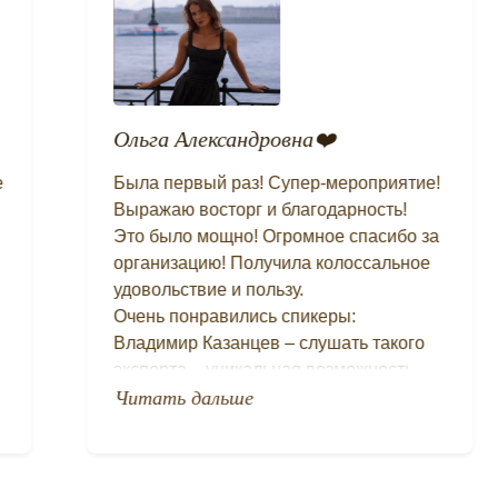
Ольга Александровна❤️
Была первый раз! Супер-мероприятие!
Выражаю восторг и благодарность!
Это было мощно! Огромное спасибо за
организацию! Получила колоссальное
удовольствие и пользу.
Очень понравились спикеры:
Владимир Казанцев – слушать такого
эксперта – уникальная возможность,
очень много для себя полезной
Читать дальше
информации подчеркнула.
Наталья Владимировна Шперлинг -
понравилось, как доктор с юмором