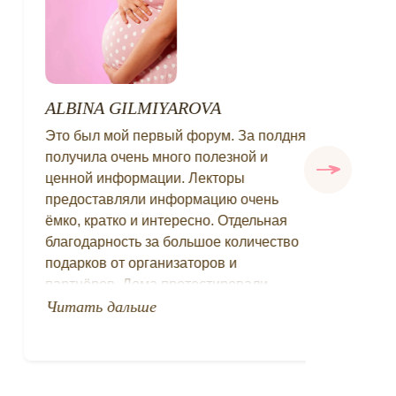
ALBINA GILMIYAROVA
Di
Это был мой первый форум. За полдня
От
получила очень много полезной и
Бы
ценной информации. Лекторы
по
предоставляли информацию очень
пр
ёмко, кратко и интересно. Отдельная
вс
благодарность за большое количество
ра
подарков от организаторов и
Хо
партнёров. Дома протестировали
ор
подгузник. Очень понравился будем
Читать дальше
ме
Ч
брать)
уд
Девочки организаторы очень открытые,
по
веселые и общительные. На форуме
От
купили первую одежду для нашего
ко