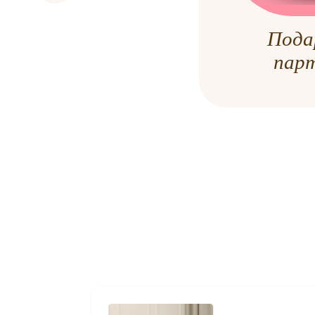
Пода
пар