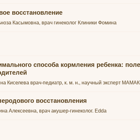
вое восстановление
ноза Касымовна, врач гинеколог Клиники Фомина
имального способа кормления ребенка: пол
одителей
на Киселева врач-педиатр, к. м. н., научный эксперт МАМА
еродового восстановления
на Алексеевна, врач акушер-гинеколог. Edda