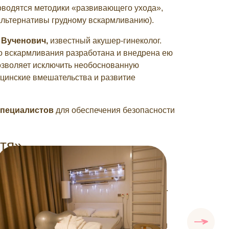
водятся методики «развивающего ухода»,
альтернативы грудному вскармливанию).
 Вученович,
известный акушер-гинеколог.
о вскармливания разработана и внедрена ею
озволяет исключить необоснованную
цинские вмешательства и развитие
специалистов
для обеспечения безопасности
тя»
ысоким уровнем квалификации, владеющие
ным оборудованием и функционирует 24/7.
логи и кардиологи доступны для оказания
омфорт будущей мамы и малыша. Внимание и