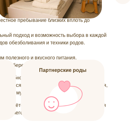
ние в MD GROUP ЛАХТА самым счастливым
естное пребывание близких вплоть до
ный подход и возможность выбора в каждой
одов обезболивания и техники родов.
 полезного и вкусного питания.
ения беременности.
Партнерские роды
потребности и желания пациентов. Вы
вшуюся палату и вести себя так, как хочется,
слушать музыку и принимать гостей.
ти с учётом любых пожеланий и соблюдается
ка ничего не угрожает.