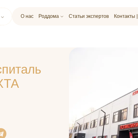
О нас
Роддома
Статьи экспертов
Контакты 
спиталь
ХТА