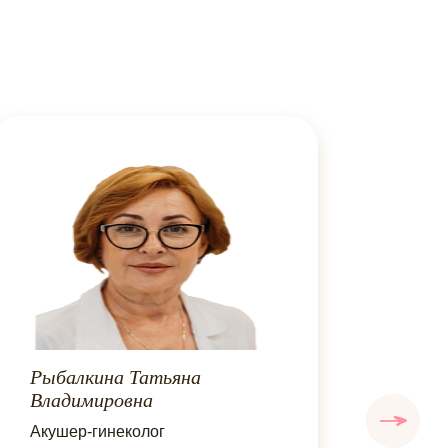
Рыбалкина Татьяна
Тим
Владимировна
Вале
Акушер-гинеколог
Акуш