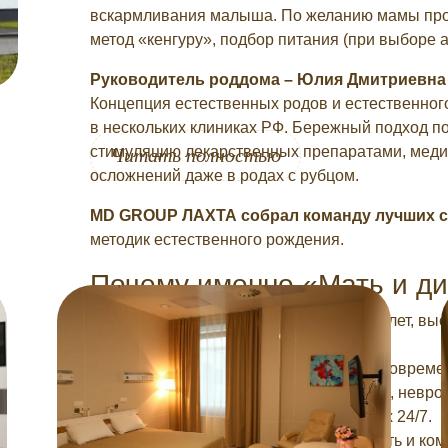
вскармливания малыша. По желанию мамы про
метод «кенгуру», подбор питания (при выборе 
Руководитель роддома – Юлия Дмитриевна
Концепция естественных родов и естественног
в нескольких клиниках РФ. Бережный подход п
стимуляцию лекарственных препаратами, меди
Читать полностью
осложнений даже в родах с рубцом.
MD GROUP ЛАХТА собрал команду лучших 
методик естественного рождения.
Почему именно «Мать и ди
Врачи с опытом работы 10 и более лет, в
всеми видами оказания помощи.
Отделение реанимации оснащено современ
Хирурги, терапевты, эндокринологи, невро
помощи в нестандартных ситуациях 24/7.
Наша главная задача – безопасность и к