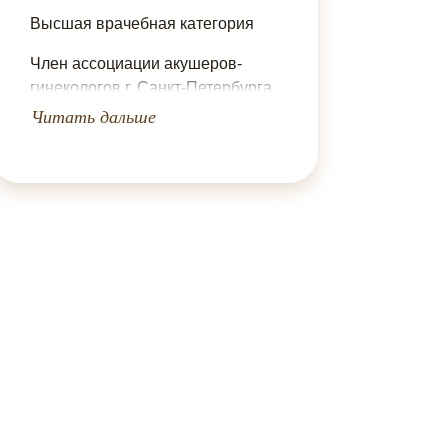
Высшая врачебная категория
Стаж
Член ассоциации акушеров-
гинекологов г. Санкт-Петербурга
Читать дальше
Чита
Стаж работы 33 года