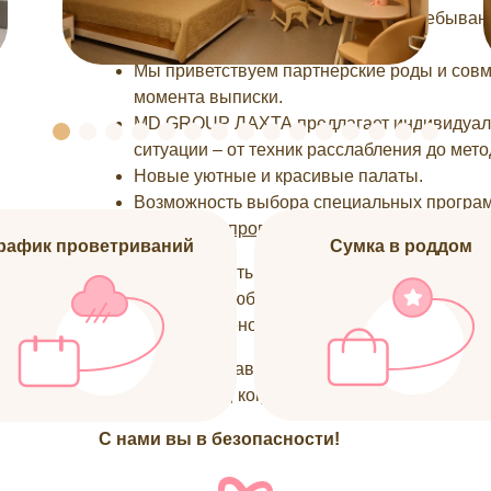
забота персонала сделают ваше пребыва
событием.
Мы приветствуем партнерские роды и совм
момента выписки.
MD GROUP ЛАХТА предлагает индивидуаль
ситуации – от техник расслабления до мет
Новые уютные и красивые палаты.
Возможность выбора специальных программ
Различные
программы
планирования и вед
рафик проветриваний
Сумка в роддом
Наши специалисты понимают индивидуальные 
можете носить любую одежду, выбирать понрави
а не «как положено» – спать, ходить босиком, 
План родов составляется во время беременнос
во всех случаях, когда здоровью матери и ребен
С нами вы в безопасности!